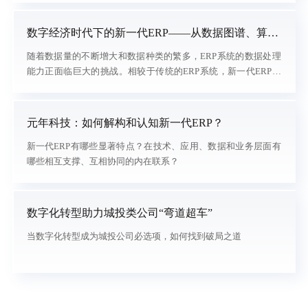
面推广。用新一代ERP替代传统ERP的方法步骤需要经过一定的
规划和考虑。在这一过程中，企业需要充分意识到数字化转型对
数字经济时代下的新一代ERP——从数据图谱、算
企业的意义和重要性，不断地寻找提升数字化管理能力的机会，
法、微服务和云计算看未来趋势
随着数据量的不断增大和数据种类的繁多，ERP系统的数据处理
同时抓住现有诸多机会，快速提升企业更新的竞争力和管理水
能力正面临巨大的挑战。相较于传统的ERP系统，新一代ERP系
平。
统拥有更加灵活的架构和更高的定制化能力，能够满足企业个性
化需求。新一代ERP系统可以更加快速地实现企业生产过程的自
动化和流程的标准化，从而提升企业的生产效率和运营管理的效
元年科技：如何解构和认知新一代ERP？
率。
新一代ERP有哪些显著特点？在技术、应用、数据和业务层面有
哪些相互支撑、互相协同的内在联系？
数字化转型助力城投类公司“弯道超车”
当数字化转型成为城投公司必选项，如何找到破局之道