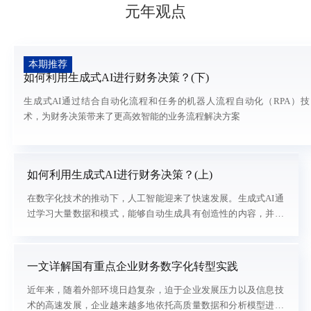
元年观点
本期推荐
如何利用生成式AI进行财务决策？(下)
生成式AI通过结合自动化流程和任务的机器人流程自动化（RPA）技
术，为财务决策带来了更高效智能的业务流程解决方案
如何利用生成式AI进行财务决策？(上)
在数字化技术的推动下，人工智能迎来了快速发展。生成式AI通
过学习大量数据和模式，能够自动生成具有创造性的内容，并模
拟人类的行为和思维。它不仅能够处理和分析大量数据，还能够
生成语言、图像、音频等各种形式的内容。而且财务决策领域，
生成式AI的应用具有重要的价值，能提高决策的精确性和效率。
一文详解国有重点企业财务数字化转型实践
生成式AI在财务决策中涵盖风险评估、投资决策、财务分析等方
近年来，随着外部环境日趋复杂，迫于企业发展压力以及信息技
面。借助生成式AI模型处理海量数据，决策者能够发现隐藏的
术的高速发展，企业越来越多地依托高质量数据和分析模型进行